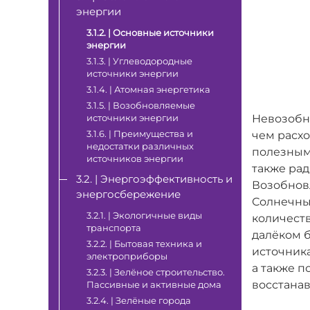
энергии
3.1.2. | Основные источники
энергии
3.1.3. | Углеводородные
источники энергии
3.1.4. | Атомная энергетика
3.1.5. | Возобновляемые
источники энергии
Невозобн
3.1.6. | Преимущества и
чем расхо
недостатки различных
полезным
источников энергии
также рад
3.2. | Энергоэффективность и
Возобнов
энергосбережение
Солнечный
3.2.1. | Экологичные виды
количеств
транспорта
далёком б
3.2.2. | Бытовая техника и
источник
электроприборы
а также п
3.2.3. | Зелёное строительство.
восстанав
Пассивные и активные дома
3.2.4. | Зелёные города