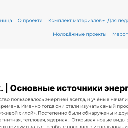
аница
О проекте
Комплект материалов
Для пед
Молодёжные проекты
Мероп
2. | Основные источники энер
тво пользовалось энергией всегда, и учёные начал
ремена. Именно тогда они стали изучать самый прос
«живой силой». Постепенно были обнаружены и друг
гнитная, тепловая, ядерная… Открывая новые виды э
 и придумывать способы е полезного использовани