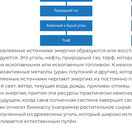
овляемые источники энергии образуются или восст
дуются. Это уголь, нефть, природный газ, торф, ко
и ископаемыми или ископаемым топливом. К невоз
иоактивные металлы (уран, плутоний и другие), кот
ляемые источники черпают энергию из постоянно п
 свет, ветер, текущая вода, дождь, приливы-отливы
о энергии, притом эти ресурсы практически неисче
удущем, когда сама солнечная система завершит с
ам относят биомассу (например растительное сырьё
олученный из древесины уголь, который широко испо
ливается естественным путём.