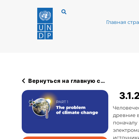
Главная стр
Вернуться на главную страницу Учебника
3.1.
Человечес
древние в
поначалу 
электрома
источники