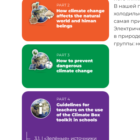
В нашей 
холодильн
самая при
Электриче
в природ
группы: н
3.1. | «Зелёные» источники