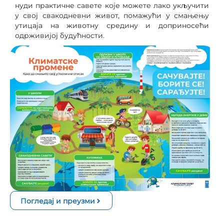
нуди практичне савете које можете лако укључити
у свој свакодневни живот, помажући у смањењу
утицаја на животну средину и доприносећи
одрживијој будућности.
Погледај и преузми