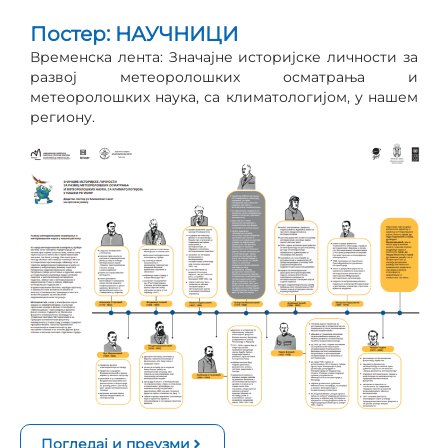
Постер: НАУЧНИЦИ
Временска лента: Значајне историјске личности за
развој метеоролошких осматрања и
метеоролошких наука, са климатологијом, у нашем
региону.
Погледај и преузми