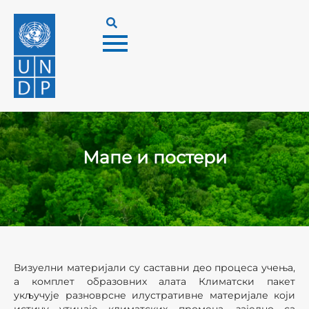
Мапе и постери
Визуелни материјали су саставни део процеса учења,
а комплет образовних алата Климатски пакет
укључује разноврсне илустративне материјале који