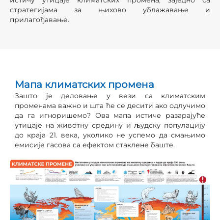
истичу утицаје климатских промена, заједно са
стратегијама за њихово ублажавање и
прилагођавање.
Мапа климатских промена
Зашто је деловање у вези са климатским
променама важно и шта ће се десити ако одлучимо
да га игноришемо? Ова мапа истиче разарајуће
утицаје на животну средину и људску популацију
до краја 21. века, уколико не успемо да смањимо
емисије гасова са ефектом стаклене баште.