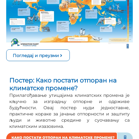
Погледај и преузми
Постер: Како постати отпоран на
климатске промене?
Прилагођавање утицајима климатских промена је
кључно за изградњу отпорне и одрживе
будућности. Овај постер нуди једноставне,
практичне кораке за јачање отпорности и заштиту
људи и животне средине у суочавању са
климатским изазовима.