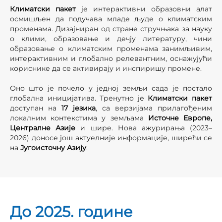
Климатски пакет
је интерактивни образовни алат
осмишљен да подучава младе људе о климатским
променама. Дизајниран од стране стручњака за науку
о клими, образовање и дечју литературу, чини
образовање о климатским променама занимљивим,
интерактивним и глобално релевантним, оснажујући
кориснике да се активирају и инспиришу промене.
Оно што је почело у једној земљи сада је постало
глобална иницијатива. Тренутно је
Климатск
и пакет
доступан на
17 језика
, са верзијама прилагођеним
локалним контекстима у земљама
Источне Европе,
Централне Азије
и шире. Нова ажурирања (2023–
2026) доносе још актуелније информације, ширећи се
на
Југоисточну Азију
.
До 2025. године