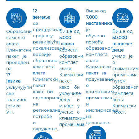
12
Више од
земаља
7.000
се
наставника
придружило
је
Образовни
Више од
Више од
пројекту,
обучено
комплет
5.000
50.000
развијајући
помоћу
алата
школа
школске
локализоване
образовног
Климатски
користи
деце
верзије
комплета
пакет је
образовни
учило је
образовног
алата
преведен
комплет
о
комплета
Климатски
на
алата
климатским
алата
пакет за
17
Климатски
променама
Климатски
подучавање
језика
,
пакет
путем
пакет
о
укључујући
како би
образовног
како би
климатским
све
укључиле
комплета
одговориле
променама
званичне
децу и
алата
на
и
језике
младе у
Климатски
регионалне
инспирисање
УН.
учење о
пакет.
потребе
на
климатским
и
деловање.
променама.
окружење.