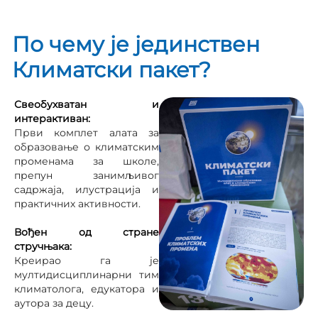
По чему је јединствен
Климатски пакет?
Свеобухват
ан
и
интерактив
ан
:
Први комплет алата за
образовање о климатским
променама за школе,
препун занимљивог
садржаја, илустрација и
практичних активности.
Вођен од стране
стручњака:
Креирао га је
мултидисциплинарни тим
климатолога, едукатора и
аутора за децу.