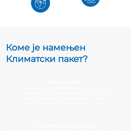
Коме је намењен
Климатски пакет?
Деца и млади:
Учествујте у забавним активностима,
квизовима и дискусијама како бисте сазнали
више о климатским променама и научили
како да живите на одрживији начин.
Наставници и едукатори: