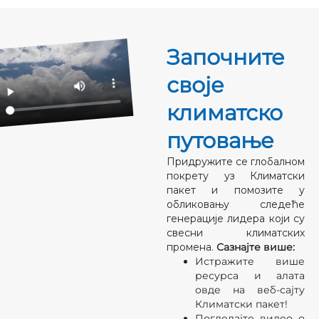
Започните
своје
климатско
путовање
Придружите се глобалном
покрету уз Климатски
пакет и помозите у
обликовању следеће
генерације лидера који су
свесни климатских
промена.
Сазнајте више:
Истражите више
ресурса и алата
овде на веб-сајту
Климатски пакет!
Погледајте видео о