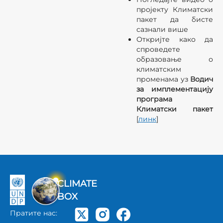
пројекту Климатски
пакет да бисте
сазнали више
Откријте како да
спроведете
образовање о
климатским
променама уз
Водич
за имплементацију
програма
Климатски пакет
[
линк
]
CLIMATE
BOX
Пратите нас: