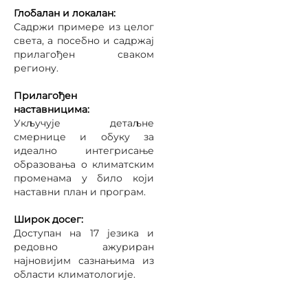
Глобал
ан
и локал
ан
:
Садржи примере из целог
света, а посебно и садржај
прилагођен сваком
региону.
Прилагођен
наставницима:
Укључује детаљне
смернице и обуку за
идеално интегрисање
образовања о климатским
променама у било који
наставни план и програм.
Широк досег:
Доступан на 17 језика и
редовно ажуриран
најновијим сазнањима из
области климатологије.