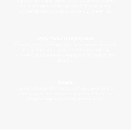
Приступите најновијим климатским подацима
и практичним водичима како бисте увели
образовање о клими у учионицу и ван ње.
Родитељи и заједнице:
Учествујте у активностима како бисте помогли
својој породици и заједници да разумеју
климатске промене и предузму одговарајуће
акције.
Владе:
Користите комплет алата за подизање свести
и инспирисање климатских активности на
националном или локалном нивоу.